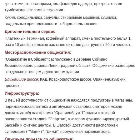
кроватями, телевизорами, шкафами для одежды, прикроватными
тумбочками, столами и стульями.
Кухня, холодильники, санузлы, стиральные машинки, сушилки,
гладильные принадлежности - общего пользования.
Дополнительный сервис:
Платежный терминал, кофейный аппарат, смена постельного белья 1
раз в 10 дней, возможно заказное питание для групп от 20-ти человек.
Месторасположение общежития:
"Общежитие в Сойкино" расположено в деревне Сойкино
Ломоносовского района Ленинградской области. Общежитие размещено
в отдельно стоящем двухэтажном здании.
Ближайшие шоссе:
КАД, Краснофлотское шоссе, Ораниенбаумский
проспект.
Инфраструктура:
В пешей доступности от общежития находятся продуктовые магазины,
парикмахерская, аптека и автобусная остановка с которой можно
доехать до ж/д платформы "Ораниенбаум-1" рядом с которой
располагаются стадион "Спартак", в котором функционируют крытый
бассейн и фитнес центры. В шаговой доступности расположен
супермаркет "Магнит", "Дикси", прогулочная парковая зона.
Описание проезда до общежития: