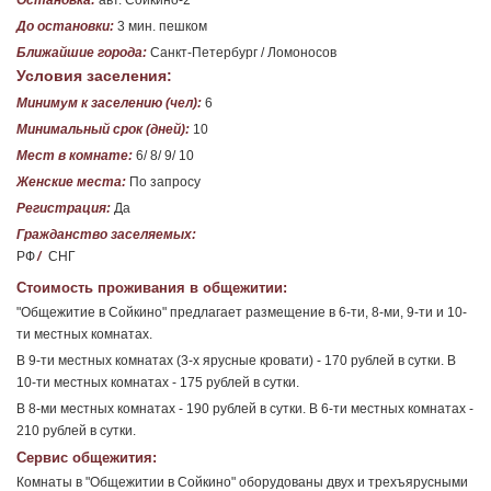
Остановка:
авт. Сойкино-2
До остановки:
3 мин. пешком
Ближайшие города:
Санкт-Петербург / Ломоносов
Условия заселения:
Минимум к заселению (чел):
6
Минимальный срок (дней):
10
Мест в комнате:
6/ 8/ 9/ 10
Женские места:
По запросу
Регистрация:
Да
Гражданство заселяемых:
РФ
/
СНГ
Стоимость проживания в общежитии:
"Общежитие в Сойкино" предлагает размещение в 6-ти, 8-ми, 9-ти и 10-
ти местных комнатах.
В 9-ти местных комнатах (3-х ярусные кровати) - 170 рублей в сутки. В
10-ти местных комнатах - 175 рублей в сутки.
В 8-ми местных комнатах - 190 рублей в сутки. В 6-ти местных комнатах -
210 рублей в сутки.
Сервис общежития:
Комнаты в "Общежитии в Сойкино" оборудованы двух и трехъярусными