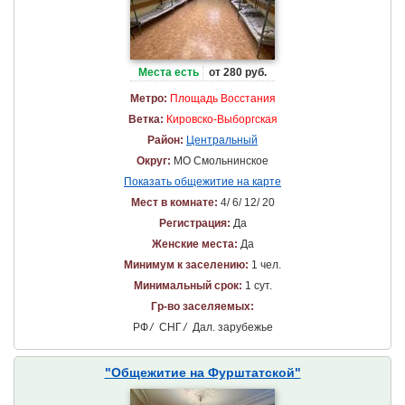
Места есть
от 280 руб.
Метро:
Площадь Восстания
Ветка:
Кировско-Выборгская
Район:
Центральный
Округ:
МО Смольнинское
Показать общежитие на карте
Мест в комнате:
4/ 6/ 12/ 20
Регистрация:
Да
Женские места:
Да
Минимум к заселению:
1 чел.
Минимальный срок:
1 сут.
Гр-во заселяемых:
РФ
/
СНГ
/
Дал. зарубежье
"Общежитие на Фурштатской"