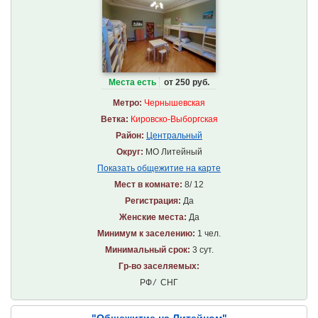
Места есть
от 250 руб.
Метро:
Чернышевская
Ветка:
Кировско-Выборгская
Район:
Центральный
Округ:
МО Литейный
Показать общежитие на карте
Мест в комнате:
8/ 12
Регистрация:
Да
Женские места:
Да
Минимум к заселению:
1 чел.
Минимальный срок:
3 сут.
Гр-во заселяемых:
РФ
/
СНГ