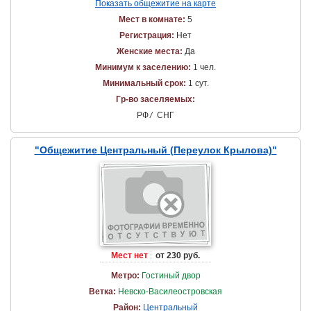
Показать общежитие на карте
Мест в комнате:
5
Регистрация:
Нет
Женские места:
Да
Минимум к заселению:
1 чел.
Минимальный срок:
1 сут.
Гр-во заселяемых:
РФ
/
СНГ
"Общежитие Центральный (Переулок Крылова)"
Мест нет
от 230 руб.
Метро:
Гостиный двор
Ветка:
Невско-Василеостровская
Район:
Центральный