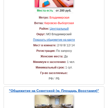
Места есть
от 280 руб.
Метро:
Владимирская
Ветка:
Кировско-Выборгская
Район:
Центральный
Округ:
МО Владимирский
Показать общежитие на карте
Мест в комнате:
2/ 6/ 8/ 12/ 14
Регистрация:
По запросу
Женские места:
Да
Минимум к заселению:
1 чел.
Минимальный срок:
1 сут.
Гр-во заселяемых:
РФ
/
РБ
"Общежитие на Советской (м. Площадь Восстания)"