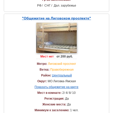
РФ
/
СНГ
/
Дал. зарубежье
"Общежитие на Лиговском проспекте"
Мест нет
от 200 руб.
Метро:
Лиговский проспект
Ветка:
Правобережная
Район:
Центральный
Округ:
МО Лиговка-Ямская
Показать общежитие на карте
Мест в комнате:
2/ 4/ 8/ 10
Регистрация:
Да
Женские места:
Да
Минимум к заселению:
1 чел.