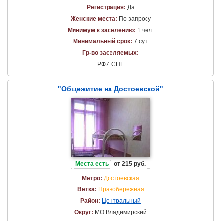
Регистрация:
Да
Женские места:
По запросу
Минимум к заселению:
1 чел.
Минимальный срок:
7 сут.
Гр-во заселяемых:
РФ
/
СНГ
"Общежитие на Достоевской"
Места есть
от 215 руб.
Метро:
Достоевская
Ветка:
Правобережная
Район:
Центральный
Округ:
МО Владимирский