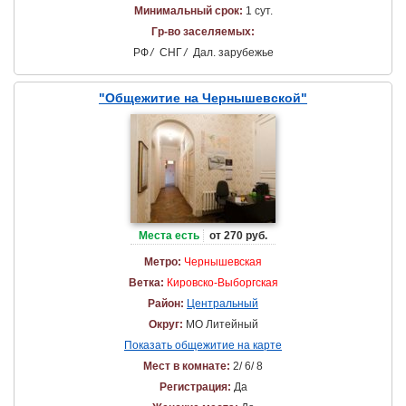
Минимальный срок:
1 сут.
Гр-во заселяемых:
РФ
/
СНГ
/
Дал. зарубежье
"Общежитие на Чернышевской"
Места есть
от 270 руб.
Метро:
Чернышевская
Ветка:
Кировско-Выборгская
Район:
Центральный
Округ:
МО Литейный
Показать общежитие на карте
Мест в комнате:
2/ 6/ 8
Регистрация:
Да