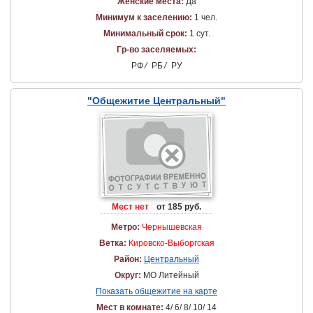
Женские места:
Да
Минимум к заселению:
1 чел.
Минимальный срок:
1 сут.
Гр-во заселяемых:
РФ
/
РБ
/
РУ
"Общежитие Центральный"
Мест нет
от 185 руб.
Метро:
Чернышевская
Ветка:
Кировско-Выборгская
Район:
Центральный
Округ:
МО Литейный
Показать общежитие на карте
Мест в комнате:
4/ 6/ 8/ 10/ 14