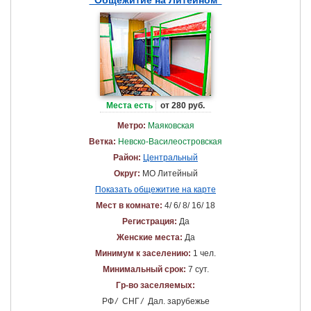
"Общежитие на Литейном"
Места есть
от 280 руб.
Метро:
Маяковская
Ветка:
Невско-Василеостровская
Район:
Центральный
Округ:
МО Литейный
Показать общежитие на карте
Мест в комнате:
4/ 6/ 8/ 16/ 18
Регистрация:
Да
Женские места:
Да
Минимум к заселению:
1 чел.
Минимальный срок:
7 сут.
Гр-во заселяемых:
РФ
/
СНГ
/
Дал. зарубежье