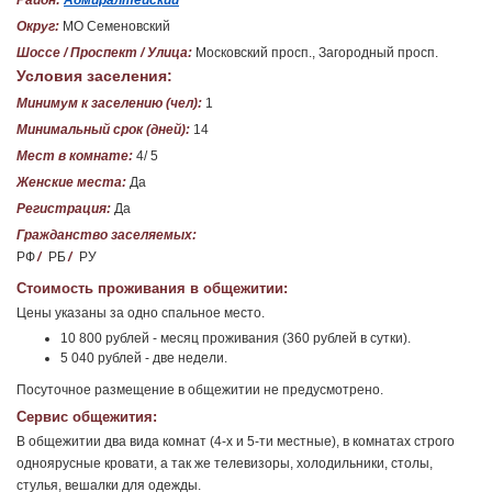
Район:
Адмиралтейский
Округ:
МО Семеновский
Шоссе / Проспект / Улица:
Московский просп., Загородный просп.
Условия заселения:
Минимум к заселению (чел):
1
Минимальный срок (дней):
14
Мест в комнате:
4/ 5
Женские места:
Да
Регистрация:
Да
Гражданство заселяемых:
РФ
/
РБ
/
РУ
Стоимость проживания в общежитии:
Цены указаны за одно спальное место.
10 800 рублей - месяц проживания (360 рублей в сутки).
5 040 рублей - две недели.
Посуточное размещение в общежитии не предусмотрено.
Сервис общежития:
В общежитии два вида комнат (4-х и 5-ти местные), в комнатах строго
одноярусные кровати, а так же телевизоры, холодильники, столы,
стулья, вешалки для одежды.