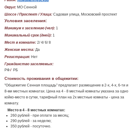
Район:
Адмиралтейский
Округ:
МО Сенной
Шоссе / Проспект / Улица:
Садовая улица, Московский проспект
Условия заселения:
Минимум к заселению (чел):
1
Минимальный срок (дней):
1
Мест в комнате:
2/ 4/ 6/ 8
Женские места:
Да
Регистрация:
Нет
Гражданство заселяемых:
РФ
/
РБ
Стоимость проживания в общежитии:
"Общежитие Сенная площадь" предлагает размещение в 2-х, 4-х, 6-ти и
8-ми местных комнатах. Цена на 4 - 8 местный комнаты указана за одно
койко-место в сутки, тарифный план на 2х местные комнаты - цена за
комнату.
Место в 4 - 8 местных комнатах:
260 рублей - при оплате за месяц;
290 рублей - за неделю;
350 рублей - посуточно.