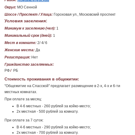
Район:
Адмиралтейский
Округ:
МО Сенной
Шоссе / Проспект / Улица:
Гороховая ул., Московский проспект
Условия заселения:
Минимум к заселению (чел):
1
Минимальный срок (дней):
1
Мест в комнате:
2/ 4/ 6
Женские места:
Да
Регистрация:
Нет
Гражданство заселяемых:
РФ
/
РБ
Стоимость проживания в общежитии:
"Общежитие на Спасской" предлагает размещение в 2-х, 4-х и 6-ти
местных комнатах.
При оплате за месяц:
В 4-6 местных - 260 рублей за койко-место;
2х местная - 500 рублей за комнату.
При оплате за 7 суток:
В 4-6 местных - 290 рублей за койко-место;
2х местная - 700 рублей за комнату.