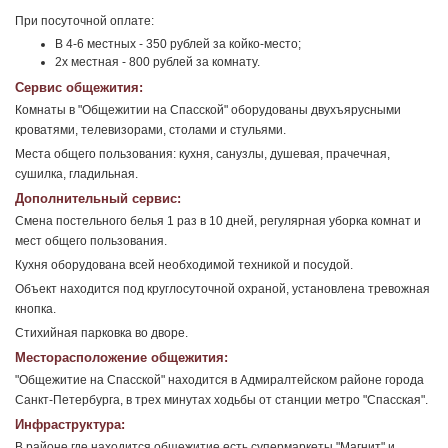
При посуточной оплате:
В 4-6 местных - 350 рублей за койко-место;
2х местная - 800 рублей за комнату.
Сервис общежития:
Комнаты в "Общежитии на Спасской" оборудованы двухъярусными
кроватями, телевизорами, столами и стульями.
Места общего пользования: кухня, санузлы, душевая, прачечная,
сушилка, гладильная.
Дополнительный сервис:
Смена постельного белья 1 раз в 10 дней, регулярная уборка комнат и
мест общего пользования.
Кухня оборудована всей необходимой техникой и посудой.
Объект находится под круглосуточной охраной, установлена тревожная
кнопка.
Стихийная парковка во дворе.
Месторасположение общежития:
"Общежитие на Спасской" находится в Адмиралтейском районе города
Санкт-Петербурга, в трех минутах ходьбы от станции метро "Спасская".
Инфраструктура:
В районе где находится общежитие есть супермаркеты "Магнит" и