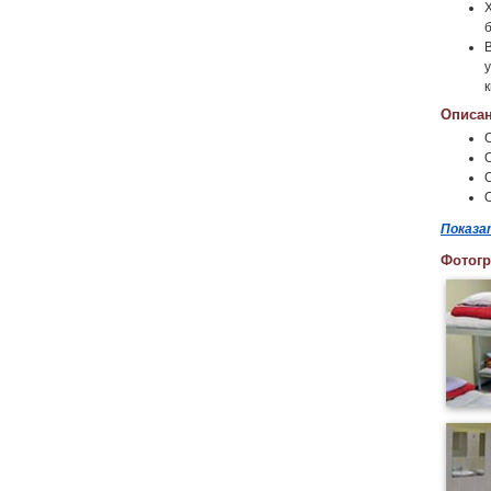
Описан
Показа
Фотог