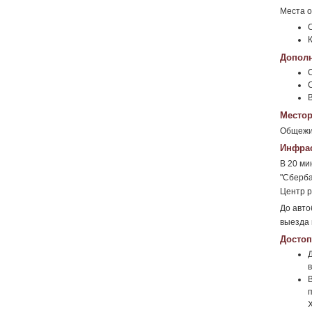
Места о
К
Дополн
Местор
Общежит
Инфрас
В 20 ми
"Сберба
Центр р
До авто
выезда 
Достоп