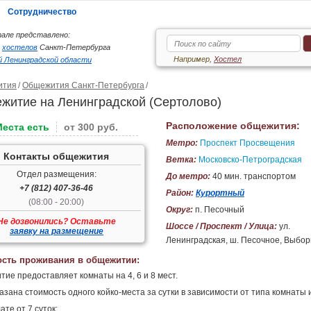
Сотрудничество
але представлено:
6
хостелов
Санкт-Петербурга
Например,
Хостел
 Ленинградской области
ития
Общежития Санкт-Петербурга
житие на Ленинградской (Сертолово)
Расположение общежития:
Места есть
от 300 руб.
Метро:
Проспект Просвещения
Контакты общежития
Ветка:
Московско-Петроградская
Отдел размещения:
До метро:
40 мин. транспортом
+7 (812) 407-36-46
Район:
Курортный
(08:00 - 20:00)
Округ:
п. Песочный
Не дозвонились? Оставьте
Шоссе / Проспект / Улица:
ул.
заявку на размещение
Ленинградская, ш. Песочное, Выбор
сть проживания в общежитии:
ие предоставляет комнаты на 4, 6 и 8 мест.
азана стоимость одного койко-места за сутки в зависимости от типа комнаты 
ате от 7 суток: