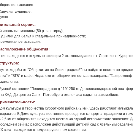
бщего пользования:
Санузлы, душевые;
ухня.
ительный сервис:
Стиральные машины (50 р. за стирку);
Сушилки для белья и гладильные принадлежности;
Временная регистрация.
асположение общежития:
ие находится в отдельно стоящем 2-этажном здании в г. Сертолово Курортн
труктура:
нутах ходьбы от "Общежития на Ленинградской" вы найдете несколько продов
нка" и "ВТБ" и кафе. Недалеко от общежития есть автозаправка "Газпромнеф
адиологии.
бусной остановки "Ленинградская д.119" 250 м. До железнодорожной платформы
на КАД. До центра Санкт-Петербурга около часа езды на автомобиле.
римечательности:
Дом культуры и творчества Курортного района (2 км). Здесь работают музыкал
возрастов. В Доме культуры постоянно проводятся концерты, праздники и те
В 2,5 км от общежития находится несколько зданий исторического значения: Д
последнем сейчас расположен действующий детский сад с ясельным отделени
XX века - находится в полуразрушенном состоянии.