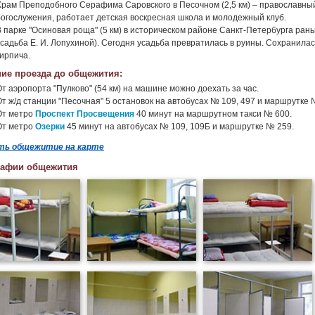
Храм Преподобного Серафима Саровского в Песочном (2,5 км) – православный 
богослужения, работает детская воскресная школа и молодежный клуб.
В парке "Осиновая роща" (5 км) в историческом районе Санкт-Петербурга ра
усадьба Е. И. Лопухиной). Сегодня усадьба превратилась в руины. Сохранил
кирпича.
ие проезда до общежития:
От аэропорта "Пулково" (54 км) на машине можно доехать за час.
От ж/д станции "Песочная" 5 остановок на автобусах № 109, 497 и маршрутке 
От метро
Проспект Просвещения
40 минут на маршрутном такси № 600.
От метро
Озерки
45 минут на автобусах № 109, 109Б и маршрутке № 259.
ть общежитие на карте
рафии общежития