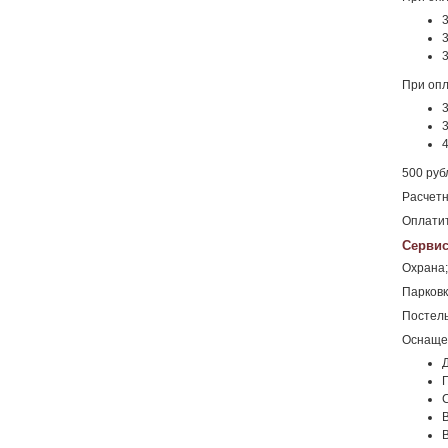
При опл
500 руб
Расчетн
Оплатит
Сервис
Охрана;
Парковк
Постель
Оснаще