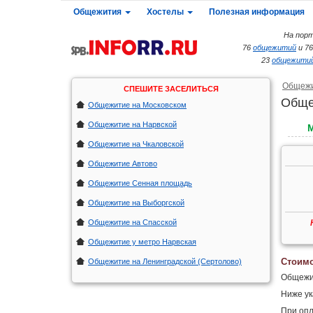
Общежития
Хостелы
Полезная информация
На порт
76
общежитий
и 7
23
общежитий
Общеж
СПЕШИТЕ ЗАСЕЛИТЬСЯ
Обще
Общежитие на Московском
Общежитие на Нарвской
Общежитие на Чкаловской
Общежитие Автово
Общежитие Сенная площадь
Общежитие на Выборгской
Общежитие на Спасской
Общежитие у метро Нарвская
Стоимо
Общежитие на Ленинградской (Сертолово)
Общежит
Ниже ук
При опл