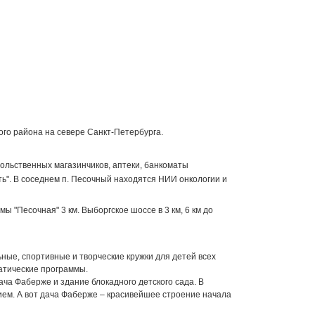
ого района на севере Санкт-Петербурга.
ольственных магазинчиков, аптеки, банкоматы
ть". В соседнем п. Песочный находятся НИИ онкологии и
 "Песочная" 3 км. Выборгское шоссе в 3 км, 6 км до
ьные, спортивные и творческие кружки для детей всех
матические программы.
ача Фаберже и здание блокадного детского сада. В
ем. А вот дача Фаберже – красивейшее строение начала