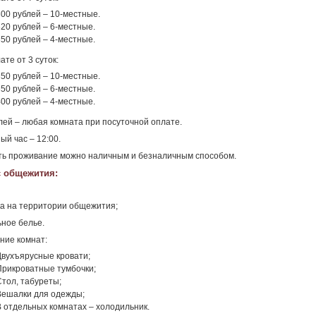
300 рублей – 10-местные.
320 рублей – 6-местные.
350 рублей – 4-местные.
ате от 3 суток:
350 рублей – 10-местные.
350 рублей – 6-местные.
400 рублей – 4-местные.
лей – любая комната при посуточной оплате.
ый час – 12:00.
ь проживание можно наличным и безналичным способом.
 общежития:
а на территории общежития;
ное белье.
ние комнат:
Двухъярусные кровати;
Прикроватные тумбочки;
Стол, табуреты;
Вешалки для одежды;
В отдельных комнатах – холодильник.