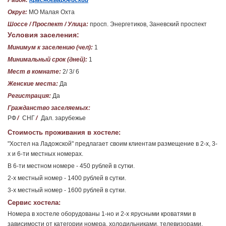
Район:
Красногвардейский
Округ:
МО Малая Охта
Шоссе / Проспект / Улица:
просп. Энергетиков, Заневский проспект
Условия заселения:
Минимум к заселению (чел):
1
Минимальный срок (дней):
1
Мест в комнате:
2/ 3/ 6
Женские места:
Да
Регистрация:
Да
Гражданство заселяемых:
РФ
/
СНГ
/
Дал. зарубежье
Стоимость проживания в хостеле:
"Хостел на Ладожской" предлагает своим клиентам размещение в 2-х, 3-
х и 6-ти местных номерах.
В 6-ти местном номере - 450 рублей в сутки.
2-х местный номер - 1400 рублей в сутки.
3-х местный номер - 1600 рублей в сутки.
Сервис хостела:
Номера в хостеле оборудованы 1-но и 2-х ярусными кроватями в
зависимости от категории номера, холодильниками, телевизорами,