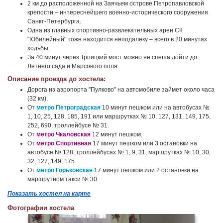
2 км до расположенной на Заячьем острове Петропавловской
крепости – интереснейшего военно-исторического сооружения
Санкт-Петербурга.
Одна из главных спортивно-развлекательных арен СК
"Юбилейный" тоже находится неподалеку – всего в 20 минутах
ходьбы.
За 40 минут через Троицкий мост можно не спеша дойти до
Летнего сада и Марсового поля.
Описание проезда до хостела:
Дорога из аэропорта "Пулково" на автомобиле займет около часа
(32 км).
От
метро Петроградская
10 минут пешком или на автобусах №
1, 10, 25, 128, 185, 191 или маршрутках № 10, 127, 131, 149, 175,
252, 690, троллейбусе № 31.
От
метро Чкаловская
12 минут пешком.
От
метро Спортивная
17 минут пешком или 3 остановки на
автобусе № 128, троллейбусах № 1, 9, 31, маршрутках № 10, 30,
32, 127, 149, 175.
От
метро Горьковская
17 минут пешком или 2 остановки на
маршрутном такси № 30.
Показать хостел на карте
Фотографии хостела