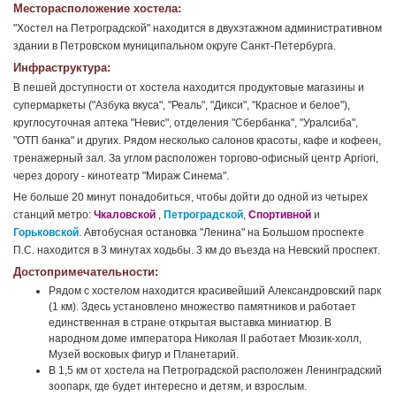
Месторасположение хостела:
"Хостел на Петроградской" находится в двухэтажном административном
здании в Петровском муниципальном округе Санкт-Петербурга.
Инфраструктура:
В пешей доступности от хостела находится продуктовые магазины и
супермаркеты ("Азбука вкуса", "Реаль", "Дикси", "Красное и белое"),
круглосуточная аптека "Невис", отделения "Сбербанка", "Уралсиба",
"ОТП банка" и других. Рядом несколько салонов красоты, кафе и кофеен,
тренажерный зал. За углом расположен торгово-офисный центр Apriori,
через дорогу - кинотеатр "Мираж Синема".
Не больше 20 минут понадобиться, чтобы дойти до одной из четырех
станций метро:
Чкаловской
,
Петроградской
,
Спортивной
и
Горьковской
. Автобусная остановка "Ленина" на Большом проспекте
П.С. находится в 3 минутах ходьбы. 3 км до въезда на Невский проспект.
Достопримечательности:
Рядом с хостелом находится красивейший Александровский парк
(1 км). Здесь установлено множество памятников и работает
единственная в стране открытая выставка миниатюр. В
народном доме императора Николая II работает Мюзик-холл,
Музей восковых фигур и Планетарий.
В 1,5 км от хостела на Петроградской расположен Ленинградский
зоопарк, где будет интересно и детям, и взрослым.