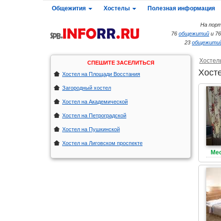
Общежития
Хостелы
Полезная информация
На порт
76
общежитий
и 7
23
общежитий
Хостел
СПЕШИТЕ ЗАСЕЛИТЬСЯ
Хост
Хостел на Площади Восстания
Загородный хостел
Хостел на Академической
Хостел на Петроградской
Хостел на Пушкинской
Хостел на Лиговском проспекте
Мес