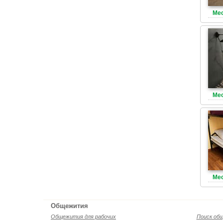
Мес
Мес
Мес
Общежития
Общежития для рабочих
Поиск об