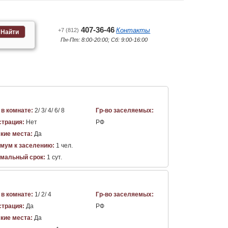
407-36-46
Контакты
+7 (812)
Найти
Пн-Пт: 8:00-20:00; Сб: 9:00-16:00
 в комнате:
2/ 3/ 4/ 6/ 8
Гр-во заселяемых:
страция:
Нет
РФ
кие места:
Да
мум к заселению:
1 чел.
мальный срок:
1 сут.
 в комнате:
1/ 2/ 4
Гр-во заселяемых:
страция:
Да
РФ
кие места:
Да