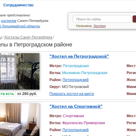
Сотрудничество
але представлено:
6
хостелов
Санкт-Петербурга
Например,
Хостел
 Ленинградской области
ы
Хостелы Санкт-Петербурга
елы в Петроградском районе
"Хостел на Петроградской"
Метро:
Петроградская
Мест
Ветка:
Московско-Петроградская
Реги
Район:
Петроградский
Женс
Округ:
МО Петровский
Мини
та есть
от 260 руб.
Показать хостел на карте
Мини
"Хостел на Спортивной"
Метро:
Спортивная
Мест
Ветка:
Фрунзенско-Приморская
Реги
Район:
Петроградский
Женс