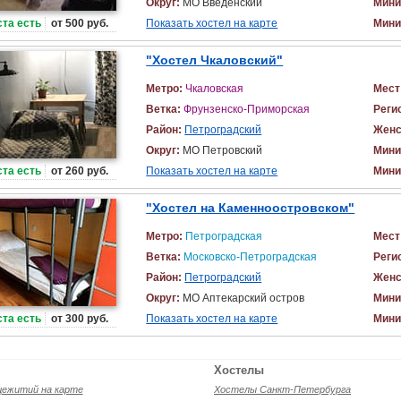
Округ:
МО Введенский
Мини
та есть
от 500 руб.
Показать хостел на карте
Мини
"Хостел Чкаловский"
Метро:
Чкаловская
Мест
Ветка:
Фрунзенско-Приморская
Реги
Район:
Петроградский
Женс
Округ:
МО Петровский
Мини
та есть
от 260 руб.
Показать хостел на карте
Мини
"Хостел на Каменноостровском"
Метро:
Петроградская
Мест
Ветка:
Московско-Петроградская
Реги
Район:
Петроградский
Женс
Округ:
МО Аптекарский остров
Мини
та есть
от 300 руб.
Показать хостел на карте
Мини
Хостелы
щежитий на карте
Хостелы Санкт-Петербурга