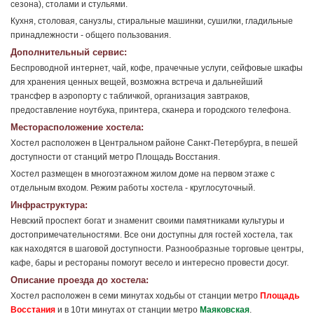
сезона), столами и стульями.
Кухня, столовая, санузлы, стиральные машинки, сушилки, гладильные
принадлежности - общего пользования.
Дополнительный сервис:
Беспроводной интернет, чай, кофе, прачечные услуги, сейфовые шкафы
для хранения ценных вещей, возможна встреча и дальнейший
трансфер в аэропорту с табличкой, организация завтраков,
предоставление ноутбука, принтера, сканера и городского телефона.
Месторасположение хостела:
Хостел расположен в Центральном районе Санкт-Петербурга, в пешей
доступности от станций метро Площадь Восстания.
Хостел размещен в многоэтажном жилом доме на первом этаже с
отдельным входом. Режим работы хостела - круглосуточный.
Инфраструктура:
Невский проспект богат и знаменит своими памятниками культуры и
достопримечательностями. Все они доступны для гостей хостела, так
как находятся в шаговой доступности. Разнообразные торговые центры,
кафе, бары и рестораны помогут весело и интересно провести досуг.
Описание проезда до хостела:
Хостел расположен в семи минутах ходьбы от станции метро
Площадь
Восстания
и в 10ти минутах от станции метро
Маяковская
.