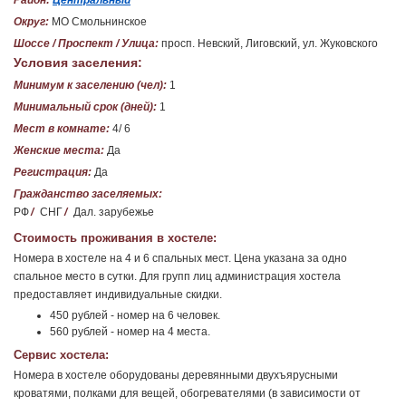
Район:
Центральный
Округ:
МО Смольнинское
Шоссе / Проспект / Улица:
просп. Невский, Лиговский, ул. Жуковского
Условия заселения:
Минимум к заселению (чел):
1
Минимальный срок (дней):
1
Мест в комнате:
4/ 6
Женские места:
Да
Регистрация:
Да
Гражданство заселяемых:
РФ
/
СНГ
/
Дал. зарубежье
Стоимость проживания в хостеле:
Номера в хостеле на 4 и 6 спальных мест. Цена указана за одно
спальное место в сутки. Для групп лиц администрация хостела
предоставляет индивидуальные скидки.
450 рублей - номер на 6 человек.
560 рублей - номер на 4 места.
Сервис хостела:
Номера в хостеле оборудованы деревянными двухъярусными
кроватями, полками для вещей, обогревателями (в зависимости от