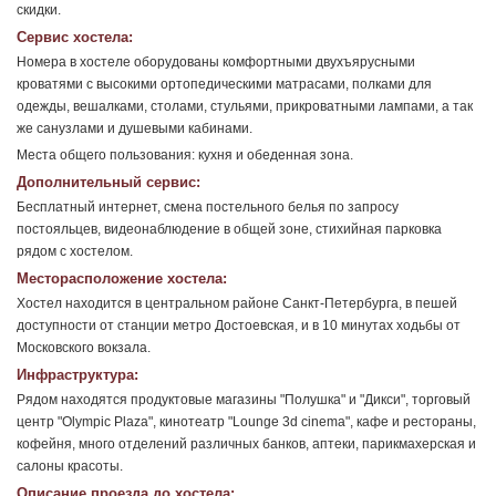
скидки.
Сервис хостела:
Номера в хостеле оборудованы комфортными двухъярусными
кроватями с высокими ортопедическими матрасами, полками для
одежды, вешалками, столами, стульями, прикроватными лампами, а так
же санузлами и душевыми кабинами.
Места общего пользования: кухня и обеденная зона.
Дополнительный сервис:
Бесплатный интернет, смена постельного белья по запросу
постояльцев, видеонаблюдение в общей зоне, стихийная парковка
рядом с хостелом.
Месторасположение хостела:
Хостел находится в центральном районе Санкт-Петербурга, в пешей
доступности от станции метро Достоевская, и в 10 минутах ходьбы от
Московского вокзала.
Инфраструктура:
Рядом находятся продуктовые магазины "Полушка" и "Дикси", торговый
центр "Olympic Plaza", кинотеатр "Lounge 3d cinema", кафе и рестораны,
кофейня, много отделений различных банков, аптеки, парикмахерская и
салоны красоты.
Описание проезда до хостела: