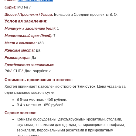
Район:
Василеостровский
Округ:
МО № 7
Шоссе / Проспект / Улица:
Большой и Средний проспекты В. О.
Условия заселения:
Минимум к заселению (чел):
1
Минимальный срок (дней):
7
Мест в комнате:
4/ 8
Женские места:
Да
Регистрация:
Да
Гражданство заселяемых:
РФ
/
СНГ
/
Дал. зарубежье
Стоимость проживания в хостеле:
Хостел принимает к заселению строго
от 7ми суток
. Цена указана за
одно спальное место в сутки:
В 8-ми местных - 450 рублей.
В 4-х местных - 650 рублей.
Сервис хостела:
Комнаты оборудованы: двухъярусными кроватями, столами,
стульями, вешалками для одежды, запирающимися шкафами,
зеркалами, персональными розетками и прикроватным
освещением.