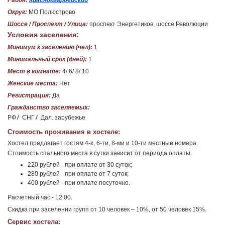
Район:
Красногвардейский
Округ:
МО Полюстрово
Шоссе / Проспект / Улица:
проспект Энергетиков, шоссе Революции
Условия заселения:
Минимум к заселению (чел):
1
Минимальный срок (дней):
1
Мест в комнате:
4/ 6/ 8/ 10
Женские места:
Нет
Регистрация:
Да
Гражданство заселяемых:
РФ
/
СНГ
/
Дал. зарубежье
Стоимость проживания в хостеле:
Хостел предлагает гостям 4-х, 6-ти, 8-ми и 10-ти местные номера.
Стоимость спального места в сутки зависит от периода оплаты.
220 рублей - при оплате от 30 суток;
280 рублей - при оплате от 7 суток;
400 рублей - при оплате посуточно.
Расчетный час - 12:00.
Скидка при заселении групп от 10 человек – 10%, от 50 человек 15%.
Сервис хостела: