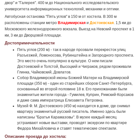
двор" и "Галерея". 400 м до Национального исследовательского
университета информационных технологий, механики и оптики.
Автобусная остановка "Пять углов" в 150 м от хостела. В 300 м
расположены станции метро
Владимирская
и
Достоевская
. 1,5 км до
Московского железнодорожного вокзала. Выезд на Невский проспект в 1
км, 3 км до Дворцовой площади.
Достопримечательности
Пять углов (200 м) - так в народе прозвали перекресток улиц
Разъезжей, Ломоносова, Рубинштейна и Загородного проспекта.
Это место очень популярно в культуре. О нем писали
Достоевский и Толстой, Высоцкий и Чиграков, рядом проживали
Глинка, Чайковский, Довлатов.
Собор Владимирской иконы Божией Матери на Владимирской
площади (350 м) - один из старейших сборов Санкт-Петербурга,
основанный во второй половине 18 в. Его прихожанами были
знаменитые жители города - Гумилев, Куприн, Римский-Корсаков
и даже сама императрица Елизавета Петровна.
Музей Ф. М. Достоевского (450 м) находится в доме, где снимал
квартиру знаменитый русский писатель. Именно здесь были
написаны "Братья Карамазовы". В музее каждый месяц
устраивают новые выставки, проводят экскурсии по квартире
Федора Михайловича и ставят тематические спектакли.
Описание проезда до хостела: