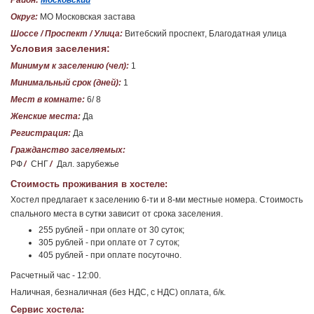
Район:
Московский
Округ:
МО Московская застава
Шоссе / Проспект / Улица:
Витебский проспект, Благодатная улица
Условия заселения:
Минимум к заселению (чел):
1
Минимальный срок (дней):
1
Мест в комнате:
6/ 8
Женские места:
Да
Регистрация:
Да
Гражданство заселяемых:
РФ
/
СНГ
/
Дал. зарубежье
Стоимость проживания в хостеле:
Хостел предлагает к заселению 6-ти и 8-ми местные номера. Стоимость
спального места в сутки зависит от срока заселения.
255 рублей - при оплате от 30 суток;
305 рублей - при оплате от 7 суток;
405 рублей - при оплате посуточно.
Расчетный час - 12:00.
Наличная, безналичная (без НДС, с НДС) оплата, б/к.
Сервис хостела: