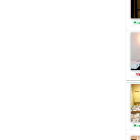
Мес
Ме
Мес