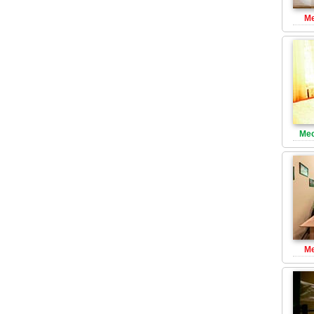
Ме
Мес
Ме