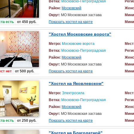
Ветка:
Московско-Петроградская
Реги
Район:
Московский
Женс
Округ:
МО Московская застава
Мини
та есть
от 450 руб.
Показать хостел на карте
Мини
"Хостел Московские ворота"
Метро:
Московские ворота
Мест
Ветка:
Московско-Петроградская
Реги
Район:
Московский
Женс
Округ:
МО Московская застава
Мини
ст нет
от 500 руб.
Показать хостел на карте
Мини
"Хостел на Яковлевском"
Метро:
Электросила
Мест
Ветка:
Московско-Петроградская
Реги
Район:
Московский
Женс
Округ:
МО Московская застава
Мини
та есть
от 250 руб.
Показать хостел на карте
Мини
"Хостел на Благодатной"