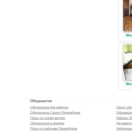
Мес
Мес
Общежития
Общежития для рабочих
Поиск об
Общежития Санкт-Петербурга
Общежити
Поиск по схеме метро
Районы Л
Общежития в центре
Двухмест
Поиск по районам Петербурга
Недороги