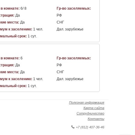
 в комнате:
6/ 8
Гр-во заселяемых:
страция:
Да
РФ
кие места:
Да
СНГ
мум к заселению:
1 чел.
Дал. зарубежье
мальный срок:
1 сут.
 в комнате:
6
Гр-во заселяемых:
страция:
Да
РФ
кие места:
Да
СНГ
мум к заселению:
1 чел.
Дал. зарубежье
мальный срок:
1 сут.
Полезная информация
Карта сайта
Сотрудничество
Контакты
+7 (812) 407-36-46