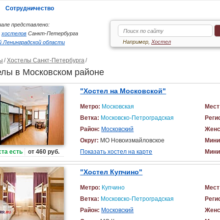
Сотрудничество
але представлено:
6
хостелов
Санкт-Петербурга
Например,
Хостел
 Ленинградской области
ы
Хостелы Санкт-Петербурга
елы в Московском районе
"Хостел на Московской"
Метро:
Московская
Мест
Ветка:
Московско-Петроградская
Реги
Район:
Московский
Женс
Округ:
МО Новоизмайловское
Мини
та есть
от 460 руб.
Показать хостел на карте
Мини
"Хостел Купчино"
Метро:
Купчино
Мест
Ветка:
Московско-Петроградская
Реги
Район:
Московский
Женс