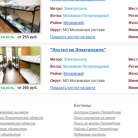
Метро:
Электросила
Мест
Ветка:
Московско-Петроградская
Реги
Район:
Московский
Женс
Округ:
МО Московская застава
Мини
та есть
от 255 руб.
Показать хостел на карте
Мини
"Хостел на Электросиле"
Метро:
Электросила
Мест
Ветка:
Московско-Петроградская
Реги
Район:
Московский
Женс
Округ:
МО Московская застава
Мини
та есть
от 260 руб.
Показать хостел на карте
Мини
Хостелы
щежитий на карте
Хостелы Санкт-Петербурга
я Ленинградской области
Поиск хостелов на карте
енинградской области
Поиск по метро Петербурга
ные общежития
Районы Санкт-Петербурга
е общежития
Недорогие хостелы