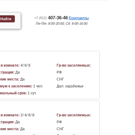
407-36-46
Контакты
+7 (812)
Найти
Пн-Пт: 8:00-20:00; Сб: 9:00-16:00
 в комнате:
4/ 6/ 8
Гр-во заселяемых:
страция:
Да
РФ
кие места:
Да
СНГ
мум к заселению:
1 чел.
Дал. зарубежье
мальный срок:
1 сут.
 в комнате:
2/ 4/ 6/ 8
Гр-во заселяемых:
страция:
Да
РФ
кие места:
Да
СНГ