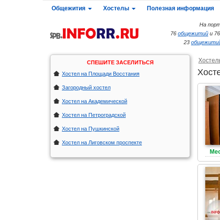
Общежития
Хостелы
Полезная информация
На порт
76
общежитий
и 7
23
общежитий
Хостел
СПЕШИТЕ ЗАСЕЛИТЬСЯ
Хост
Хостел на Площади Восстания
Загородный хостел
Хостел на Академической
Хостел на Петроградской
Хостел на Пушкинской
Хостел на Лиговском проспекте
Мес