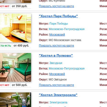
Округ:
МО Купчино
Мини
ст нет
от 350 руб.
Показать хостел на карте
Мини
"Хостел Парк Победы"
Метро:
Парк Победы
Мест
Ветка:
Московско-Петроградская
Реги
Район:
Московский
Женс
Округ:
МО Московская застава
Мини
та есть
от 400 руб.
Показать хостел на карте
Мини
"Хостел в Пулково"
Метро:
Звездная
Мест
Ветка:
Московско-Петроградская
Реги
Район:
Московский
Женс
Округ:
МО Звёздное
Мини
ст нет
от 500 руб.
Показать хостел на карте
Мини
"Хостел Электросила"
Метро:
Электросила
Мест