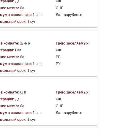
страция:
Да
РФ
кие места:
Да
СНГ
мум к заселению:
1 чел.
Дал. зарубежье
мальный срок:
1 сут.
 в комнате:
2/ 4/ 6
Гр-во заселяемых:
страция:
Нет
РФ
кие места:
Да
РБ
мум к заселению:
1 чел.
РУ
мальный срок:
1 сут.
 в комнате:
6/ 8
Гр-во заселяемых:
страция:
Да
РФ
кие места:
Да
СНГ
мум к заселению:
1 чел.
Дал. зарубежье
мальный срок:
1 сут.