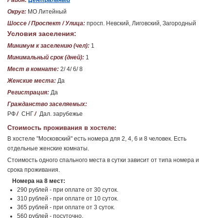
Район:
Центральный
Округ:
МО Литейный
Шоссе / Проспект / Улица:
просп. Невский, Лиговский, Загородный
Условия заселения:
Минимум к заселению (чел):
1
Минимальный срок (дней):
1
Мест в комнате:
2/ 4/ 6/ 8
Женские места:
Да
Регистрация:
Да
Гражданство заселяемых:
РФ
/
СНГ
/
Дал. зарубежье
Стоимость проживания в хостеле:
В хостеле "Московский" есть номера для 2, 4, 6 и 8 человек. Есть
отдельные женские комнаты.
Стоимость одного спального места в сутки зависит от типа номера и
срока проживания.
Номера на 8 мест:
290 рублей - при оплате от 30 суток.
310 рублей - при оплате от 10 суток.
365 рублей - при оплате от 3 суток.
560 рублей - посуточно.