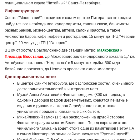
муниципальном округе "Литейный" Санкт-Петербурга.
Инфраструктура:
Хостел "Московский" находится в самом центре Питера, так что рядом
найдется все необходимое: супермаркеты, салоны связи, банкоматы
разных банков, бизнес-центры, аптеки, салоны красоты, а также
множество баров, кафе, кофеен и ресторанов. 15 минут до ТРЦ "Невский
центр", 20 минут до ТРЦ "Галерея".
В 1 км от хостела расположено две станции метро:
Маяковская
и
Площадь Восстания
. До Московского железнодорожного вокзала 1,7 км.
Автобусная остановка "Некрасова" в 5 минутах ходьбы. 500 м до
Литейного проспекта, до Невского проспекта около километра.
Достопримечательности:
В центре Санкт-Петербурга, где расположен хостел, очень много
достопримечательностей и интересных мест.
Музей Анны Ахматовой в Фонтанном доме (800 м) – здесь, в
одном из дворцов графов Шереметьевых, хранятся печатные
издания и рукописи авторов Серебряного века, а также
уникальные предметы, связанные с их бытом.
Михайловский замок (1,5 км) расположен на другой стороне
Фонтанки сразу за мостом Белинского. Перед воротами этого
уникального "замка на воде", стоит один из памятников Петру I. А
в самом Инженерном замке сейчас находится "Русский музей".
Музей Фаберже (1,5 км) хранит коллекцию русского ювелирного и