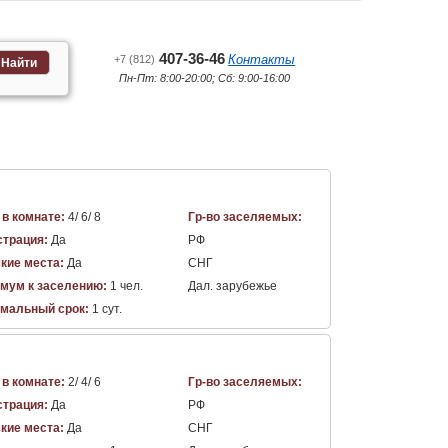
407-36-46
Контакты
+7 (812)
Найти
Пн-Пт: 8:00-20:00; Сб: 9:00-16:00
 в комнате:
4/ 6/ 8
Гр-во заселяемых:
страция:
Да
РФ
кие места:
Да
СНГ
мум к заселению:
1 чел.
Дал. зарубежье
мальный срок:
1 сут.
 в комнате:
2/ 4/ 6
Гр-во заселяемых:
страция:
Да
РФ
кие места:
Да
СНГ