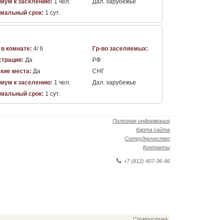
мум к заселению:
1 чел.
Дал. зарубежье
мальный срок:
1 сут.
 в комнате:
4/ 6
Гр-во заселяемых:
страция:
Да
РФ
кие места:
Да
СНГ
мум к заселению:
1 чел.
Дал. зарубежье
мальный срок:
1 сут.
Полезная информация
Карта сайта
Сотрудничество
Контакты
+7 (812) 407-36-46
Статистика