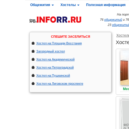
Общежития
Хостелы
Полезная информация
На порт
76
общежитий
и 7
23
общежитий
Хостел
СПЕШИТЕ ЗАСЕЛИТЬСЯ
Хост
Хостел на Площади Восстания
Загородный хостел
Хостел на Академической
Хостел на Петроградской
Хостел на Пушкинской
Хостел на Лиговском проспекте
Мес