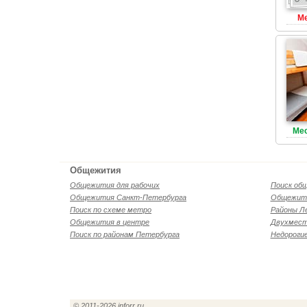
Ме
Мес
Общежития
Общежития для рабочих
Поиск об
Общежития Санкт-Петербурга
Общежити
Поиск по схеме метро
Районы Л
Общежития в центре
Двухмест
Поиск по районам Петербурга
Недороги
© 2011-2026
inforr.ru