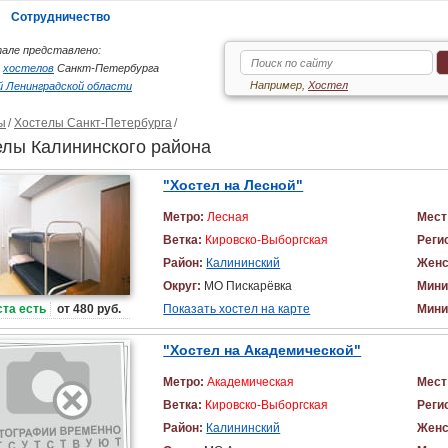
Сотрудничество
але представлено:
6
хостелов
Санкт-Петербурга
Например,
Хостел
 Ленинградской области
ы
Хостелы Санкт-Петербурга
елы Калининского района
"Хостел на Лесной"
Метро:
Лесная
Мест
Ветка:
Кировско-Выборгская
Реги
Район:
Калининский
Женс
Округ:
МО Пискарёвка
Мини
та есть
от 480 руб.
Показать хостел на карте
Мини
"Хостел на Академической"
Метро:
Академическая
Мест
Ветка:
Кировско-Выборгская
Реги
Район:
Калининский
Женс