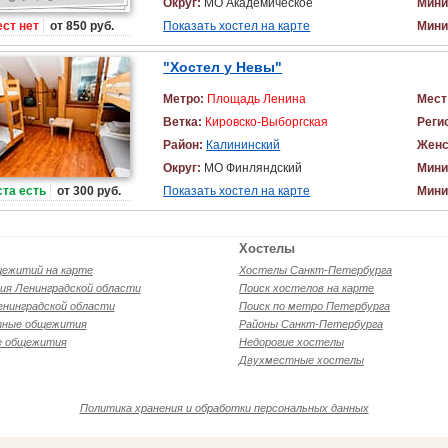
Округ:
МО Академическое
Мини
ст нет
от 850 руб.
Показать хостел на карте
Мини
"Хостел у Невы"
Метро:
Площадь Ленина
Мест
Ветка:
Кировско-Выборгская
Реги
Район:
Калининский
Женс
Округ:
МО Финляндский
Мини
та есть
от 300 руб.
Показать хостел на карте
Мини
Хостелы
щежитий на карте
Хостелы Санкт-Петербурга
я Ленинградской области
Поиск хостелов на карте
енинградской области
Поиск по метро Петербурга
ные общежития
Районы Санкт-Петербурга
е общежития
Недорогие хостелы
Двухместные хостелы
Политика хранения и обработки персональных данных