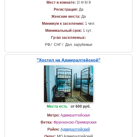
Мест в комнате:
2/ 4/ 6/ 8
Регистрация:
Да
Женские места:
Да
Минимум к заселению:
1 чел.
Минимальный срок:
1 сут.
Гр-во заселяемых:
РФ
/
СНГ
/
Дал. зарубежье
"Хостел на Адмиралтейской"
Места есть
от 600 руб.
Метро:
Адмиралтейская
Ветка:
Фрунзенско-Приморская
Район:
Адмиралтейский
Округ:
МО Адмиралтейский