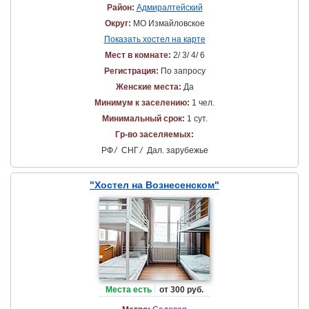
Район:
Адмиралтейский
Округ:
МО Измайловское
Показать хостел на карте
Мест в комнате:
2/ 3/ 4/ 6
Регистрация:
По запросу
Женские места:
Да
Минимум к заселению:
1 чел.
Минимальный срок:
1 сут.
Гр-во заселяемых:
РФ
/
СНГ
/
Дал. зарубежье
"Хостел на Вознесенском"
Места есть
от 300 руб.