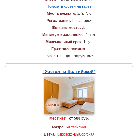
Показать хостел на карте
Мест в комнате:
2/ 3/ 4/ 6
Регистрация:
По запросу
Женские места:
Да
Минимум к заселению:
1 чел.
Минимальный срок:
1 сут.
Гр-во заселяемых:
РФ
/
СНГ
/
Дал. зарубежье
"Хостел на Балтийской"
Мест нет
от 500 руб.
Метро:
Балтийская
Ветка:
Кировско-Выборгская