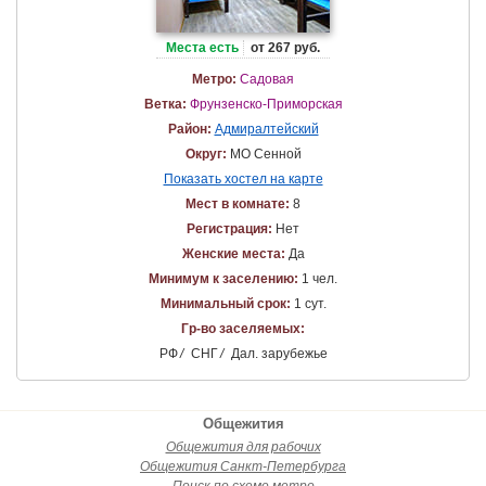
Места есть
от 267 руб.
Метро:
Садовая
Ветка:
Фрунзенско-Приморская
Район:
Адмиралтейский
Округ:
МО Сенной
Показать хостел на карте
Мест в комнате:
8
Регистрация:
Нет
Женские места:
Да
Минимум к заселению:
1 чел.
Минимальный срок:
1 сут.
Гр-во заселяемых:
РФ
/
СНГ
/
Дал. зарубежье
Общежития
Общежития для рабочих
Общежития Санкт-Петербурга