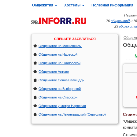
Общежития
Хостелы
Полезная информация
На порт
76
общежитий
и 7
23
общежитий
Общеж
СПЕШИТЕ ЗАСЕЛИТЬСЯ
Обще
Общежитие на Московском
Общежитие на Нарвской
Общежитие на Чкаловской
Общежитие Автово
Общежитие Сенная площадь
Общежитие на Выборгской
Общежитие на Спасской
Общежитие у метро Нарвская
Стоимо
Общежитие на Ленинградской (Сертолово)
"Общежи
комната
Стоимос