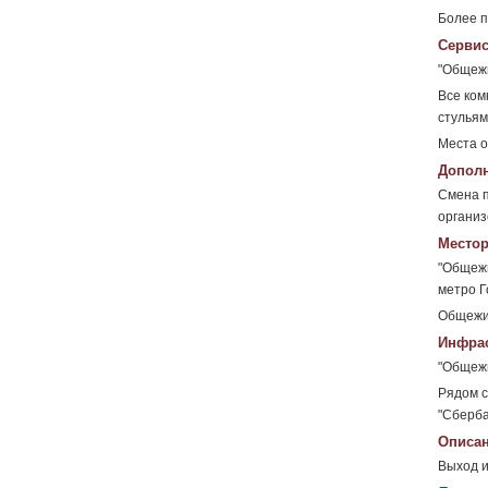
Более п
Сервис
"Общежи
Все ком
стульям
Места о
Дополн
Смена п
организ
Местор
"Общежи
метро Г
Общежит
Инфрас
"Общежи
Рядом с
"Сберба
Описан
Выход и