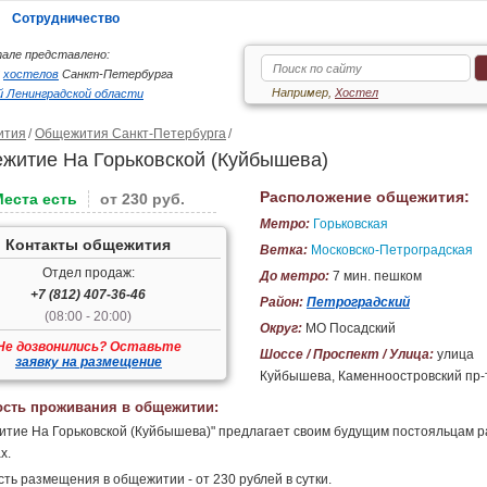
Сотрудничество
але представлено:
6
хостелов
Санкт-Петербурга
Например,
Хостел
 Ленинградской области
ития
Общежития Санкт-Петербурга
житие На Горьковской (Куйбышева)
Расположение общежития:
Места есть
от 230 руб.
Метро:
Горьковская
Контакты общежития
Ветка:
Московско-Петроградская
Отдел продаж:
До метро:
7 мин. пешком
+7 (812) 407-36-46
Район:
Петроградский
(08:00 - 20:00)
Округ:
МО Посадский
Не дозвонились? Оставьте
Шоссе / Проспект / Улица:
улица
заявку на размещение
Куйбышева, Каменноостровский пр-
сть проживания в общежитии:
тие На Горьковской (Куйбышева)" предлагает своим будущим постояльцам разм
х.
ть размещения в общежитии - от 230 рублей в сутки.