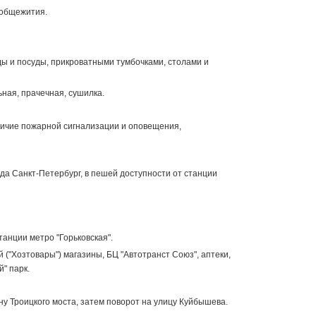
 общежития.
ы и посуды, прикроватными тумбочками, столами и
ная, прачечная, сушилка.
аличие пожарной сигнализации и оповещения,
да Санкт-Петербург, в пешей доступности от станции
анции метро "Горьковская".
("Хозтовары") магазины, БЦ "Автотранст Союз", аптеки,
" парк.
ну Троицкого моста, затем поворот на улицу Куйбышева.