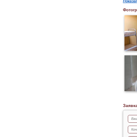
Показа
Фотог
Заявк