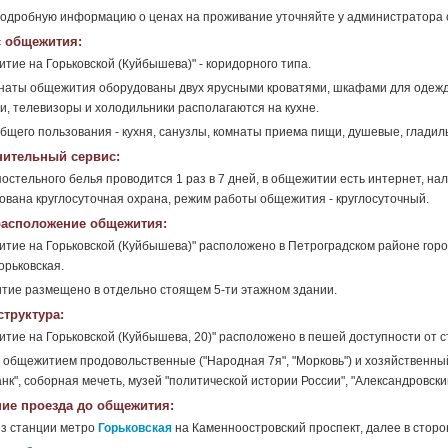
одробную информацию о ценах на проживание уточняйте у администратора
 общежития:
тие на Горьковской (Куйбышева)" - коридорного типа.
наты общежития оборудованы двух ярусными кроватями, шкафами для одежд
и, телевизоры и холодильники располагаются на кухне.
бщего пользования - кухня, санузлы, комнаты приема пищи, душевые, гладиль
ительный сервис:
остельного белья проводится 1 раз в 7 дней, в общежитии есть интернет, н
ована круглосуточная охрана, режим работы общежития - круглосуточный.
асположение общежития:
тие на Горьковской (Куйбышева)" расположено в Петроградском районе горо
орьковская.
ие размещено в отдельно стоящем 5-ти этажном здании.
труктура:
тие на Горьковской (Куйбышева, 20)" расположено в пешей доступности от ст
 общежитием продовольственные ("Народная 7я", "Морковь") и хозяйственный 
нк", соборная мечеть, музей "политической истории России", "Александровский
ие проезда до общежития:
з станции метро
Горьковская
на Каменноостровский проспект, далее в сторо