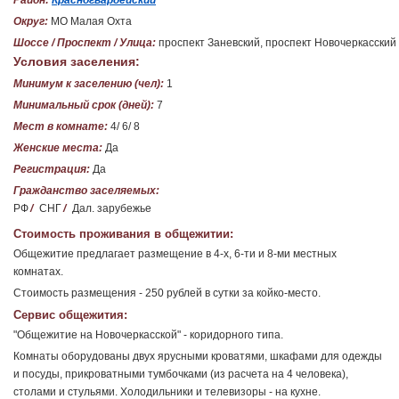
Район:
Красногвардейский
Округ:
МО Малая Охта
Шоссе / Проспект / Улица:
проспект Заневский, проспект Новочеркасский
Условия заселения:
Минимум к заселению (чел):
1
Минимальный срок (дней):
7
Мест в комнате:
4/ 6/ 8
Женские места:
Да
Регистрация:
Да
Гражданство заселяемых:
РФ
/
СНГ
/
Дал. зарубежье
Стоимость проживания в общежитии:
Общежитие предлагает размещение в 4-х, 6-ти и 8-ми местных
комнатах.
Стоимость размещения - 250 рублей в сутки за койко-место.
Сервис общежития:
"Общежитие на Новочеркасской" - коридорного типа.
Комнаты оборудованы двух ярусными кроватями, шкафами для одежды
и посуды, прикроватными тумбочками (из расчета на 4 человека),
столами и стульями. Холодильники и телевизоры - на кухне.