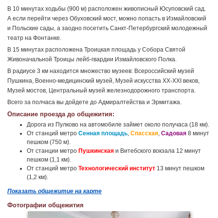
В 10 минутах ходьбы (900 м) расположен живописный Юсуповский сад.
А если перейти через Обуховский мост, можно попасть в Измайловский
и Польские сады, а заодно посетить Санкт-Петербургский молодежный
театр на Фонтанке.
В 15 минутах расположена Троицкая площадь у Собора Святой
Живоначальной Троицы лейб-гвардии Измайловского Полка.
В радиусе 3 км находится множество музеев: Всероссийский музей
Пушкина, Военно-медицинский музей, Музей искусства XX-XXI веков,
Музей мостов, Центральный музей железнодорожного транспорта.
Всего за полчаса вы дойдете до Адмиралтейства и Эрмитажа.
Описание проезда до общежития:
Дорога из Пулково на автомобиле займет около получаса (18 км).
От станций метро
Сенная площадь
,
Спасская
,
Садовая
8 минут
пешком (750 м).
От станции метро
Пушкинская
и Витебского вокзала 12 минут
пешком (1,1 км).
От станций метро
Технологический институт
13 минут пешком
(1,2 км).
Показать общежитие на карте
Фотографии общежития