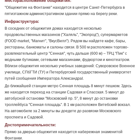
Месторасположение общежития:
"Общежитие на Фонтанке" находится в центре Санкт-Петербурга в
пятиэтажном административном здании прямо на берегу реки.
Инфраструктура:
В соседних от общежития домах находится несколько
продовольственных магазинов ("Халяль", "Экопрод"), супермаркетов
(FOOD market, "Магнит", "ВкусВилл"). Рядом вы найдете кафе, бары,
рестораны, банкоматы и салоны связи. В 500 м расположен торгово-
развлекательный центр "Сенная", чуть дальше (600 м) – ТРЦ "Пик" с
модными бутиками, сетевыми магазинами, фудкортом и кинотеатром.
Вблизи общежития несколько учебных заведений: Суворовское Военное
училище, СПбГТИ (ТУ) и Петербургский государственный университет
путей сообщения Императора АлександраI.
До ближайшей станции метро Сенная площадь 8 минут пешком. Здесь
же находится переход на станции Садовая и Спасская. 5 минут до
автобусной остановки "Московский пр. 5", 8 минут до остановки
троллейбуса "Сенная площадь". В 1 км расположен Витебский вокзал.
На автомобиле за 2 минуты вы доедете до развязки Московского
проспекта и Садовой.
Достопримечательности:
Прямо за дверью общежития находится набережная знаменитой
Фонтанки.