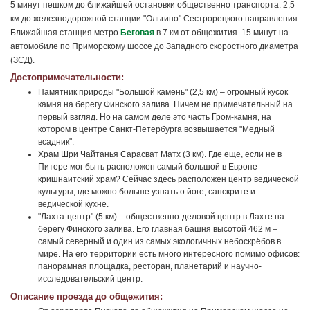
5 минут пешком до ближайшей остановки общественно транспорта. 2,5
км до железнодорожной станции "Ольгино" Сестрорецкого направления.
Ближайшая станция метро
Беговая
в 7 км от общежития. 15 минут на
автомобиле по Приморскому шоссе до Западного скоростного диаметра
(ЗСД).
Достопримечательности:
Памятник природы "Большой камень" (2,5 км) – огромный кусок
камня на берегу Финского залива. Ничем не примечательный на
первый взгляд. Но на самом деле это часть Гром-камня, на
котором в центре Санкт-Петербурга возвышается "Медный
всадник".
Храм Шри Чайтанья Сарасват Матх (3 км). Где еще, если не в
Питере мог быть расположен самый большой в Европе
кришнаитский храм? Сейчас здесь расположен центр ведической
культуры, где можно больше узнать о йоге, санскрите и
ведической кухне.
"Лахта-центр" (5 км) – общественно-деловой центр в Лахте на
берегу Финского залива. Его главная башня высотой 462 м –
самый северный и один из самых экологичных небоскрёбов в
мире. На его территории есть много интересного помимо офисов:
панорамная площадка, ресторан, планетарий и научно-
исследовательский центр.
Описание проезда до общежития: