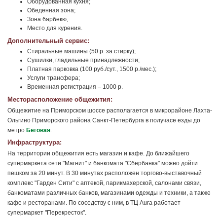
Оборудованная кухня;
Обеденная зона;
Зона барбекю;
Место для курения.
Дополнительный сервис:
Стиральные машины (50 р. за стирку);
Сушилки, гладильные принадлежности;
Платная парковка (100 руб./сут., 1500 р./мес.);
Услуги трансфера;
Временная регистрация – 1000 р.
Месторасположение общежития:
Общежитие на Приморском шоссе располагается в микрорайоне Лахта-
Ольгино Приморского района Санкт-Петербурга в получасе езды до
метро
Беговая
.
Инфраструктура:
На территории общежития есть магазин и кафе. До ближайшего
супермаркета сети "Магнит" и банкомата "Сбербанка" можно дойти
пешком за 20 минут. В 30 минутах расположен торгово-выставочный
комплекс "Гарден Сити" с аптекой, парикмахерской, салонами связи,
банкоматами различных банков, магазинами одежды и техники, а также
кафе и ресторанами. По соседству с ним, в ТЦ Aura работает
супермаркет "Перекресток".