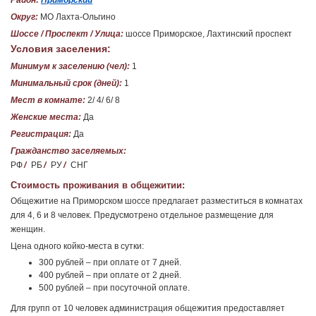
Район:
Приморский
Округ:
МО Лахта-Ольгино
Шоссе / Проспект / Улица:
шоссе Приморское, Лахтинский проспект
Условия заселения:
Минимум к заселению (чел):
1
Минимальный срок (дней):
1
Мест в комнате:
2/ 4/ 6/ 8
Женские места:
Да
Регистрация:
Да
Гражданство заселяемых:
РФ
/
РБ
/
РУ
/
СНГ
Стоимость проживания в общежитии:
Общежитие на Приморском шоссе предлагает разместиться в комнатах
для 4, 6 и 8 человек. Предусмотрено отдельное размещение для
женщин.
Цена одного койко-места в сутки:
300 рублей – при оплате от 7 дней.
400 рублей – при оплате от 2 дней.
500 рублей – при посуточной оплате.
Для групп от 10 человек администрация общежития предоставляет