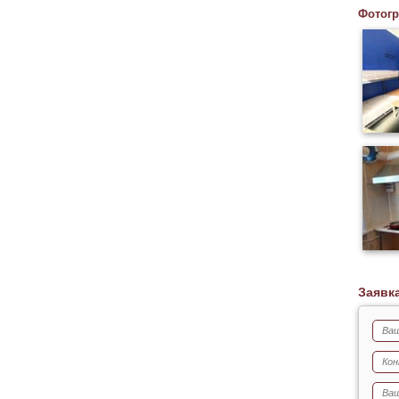
Фотог
Заявк