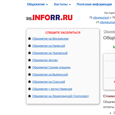
Общежития
Хостелы
Полезная информация
На порт
76
общежитий
и 7
23
общежитий
Общеж
СПЕШИТЕ ЗАСЕЛИТЬСЯ
Обще
Общежитие на Московском
Общежитие на Нарвской
Общежитие на Чкаловской
Общежитие Автово
Общежитие Сенная площадь
Общежитие на Выборгской
Общежитие на Спасской
Общежитие у метро Нарвская
Стоимо
Общежитие на Ленинградской (Сертолово)
Общежит
оплаты.
2