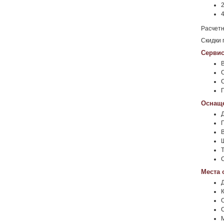
2
4
Расчетн
Скидки 
Сервис
Оснаще
Места 
К