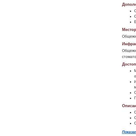
Дополн
Местор
Общежит
Инфрас
Общежит
стомато
Достоп
Описан
Показа