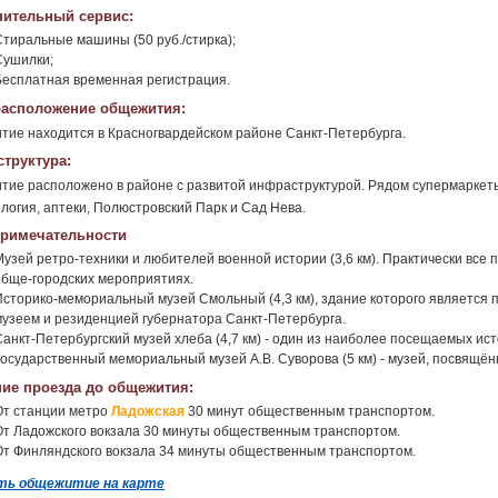
ительный сервис:
Стиральные машины (50 руб./стирка);
Сушилки;
Бесплатная временная регистрация.
асположение общежития:
ие находится в Красногвардейском районе Санкт-Петербурга.
труктура:
ие расположено в районе с развитой инфраструктурой. Рядом супермаркеты "
логия, аптеки, Полюстровский Парк и Сад Нева.
римечательности
Музей ретро-техники и любителей военной истории (3,6 км). Практически все
обще-городских мероприятиях.
Историко-мемориальный музей Смольный (4,3 км), здание которого является 
музеем и резиденцией губернатора Санкт-Петербурга.
Санкт-Петербургский музей хлеба (4,7 км) - один из наиболее посещаемых ис
Государственный мемориальный музей А.В. Суворова (5 км) - музей, посвящён
ие проезда до общежития:
От станции метро
Ладожская
30 минут общественным транспортом.
От Ладожского вокзала 30 минуты общественным транспортом.
От Финляндского вокзала 34 минуты общественным транспортом.
ть общежитие на карте