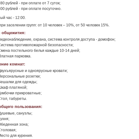
80 рублей - при оплате от 7 суток;
00 рублей - при оплате посуточно.
ый час - 12:00.
при заселении групп: от 10 человек – 10%, от 50 человек 15%.
 общежития:
Видеонаблюдение, охрана, система контроля доступа - домофон;
Система противопожарной безопасности;
Смена постельного белья каждые 10-14 дней;
Платная парковка.
ние комнат:
Двухъярусные и одноярусные кровати;
Персональные розетки;
Вешалки для одежды;
Шкаф платяной;
Тумбочки прикроватные;
Стол, табуреты.
общего пользования:
Душевые, санузлы;
ухня;
Обеденная зона;
Столовая;
Место для курения.