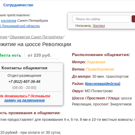
Сотрудничество
але представлено:
6
хостелов
Санкт-Петербурга
Например,
Хостел
 Ленинградской области
ития
Общежития Санкт-Петербурга
житие на шоссе Революции
Расположение общежития:
Места есть
от 220 руб.
Метро:
Ладожская
Контакты общежития
Ветка:
Правобережная
Отдел размещения
До метро:
30 мин. транспортом
+7 (812) 407-36-46
Район:
Красногвардейский
(08:00 - 20:00)
Округ:
МО Полюстрово
Не дозвонились? Оставьте
Шоссе / Проспект / Улица:
шоссе
заявку на размещение
Революции, проспект Энергетиков
сть проживания в общежитии:
ие предоставляет для проживания 4-х, 6-ти, 8-ми и 10-ти местные комнаты. 
20 рублей - при оплате от 30 суток;