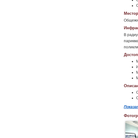
Местор
Общежит
Инфрас
В радиу
парикма
поликли
Достоп
М
М
Описан
Показа
Фотог