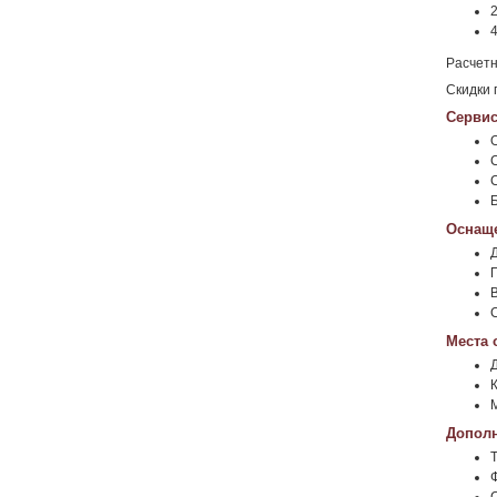
2
4
Расчетн
Скидки 
Сервис
Оснаще
Места 
К
Дополн