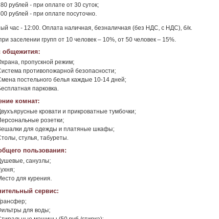
80 рублей - при оплате от 30 суток;
00 рублей - при оплате посуточно.
ый час - 12:00. Оплата наличная, безналичная (без НДС, с НДС), б/к.
при заселении групп от 10 человек – 10%, от 50 человек – 15%.
 общежития:
Охрана, пропускной режим;
Система противопожарной безопасности;
Смена постельного белья каждые 10-14 дней;
Бесплатная парковка.
ние комнат:
Двухъярусные кровати и прикроватные тумбочки;
Персональные розетки;
Вешалки для одежды и платяные шкафы;
Столы, стулья, табуреты.
общего пользования:
Душевые, санузлы;
ухня;
Место для курения.
ительный сервис:
Трансфер;
Фильтры для воды;