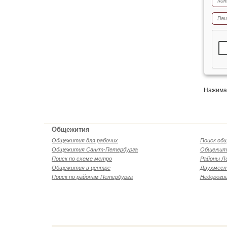
Нажимая
Общежития
Общежития для рабочих
Поиск об
Общежития Санкт-Петербурга
Общежити
Поиск по схеме метро
Районы Л
Общежития в центре
Двухмест
Поиск по районам Петербурга
Недороги