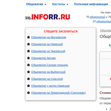
Общежития
Хостелы
Полезная информация
На порт
76
общежитий
и 7
23
общежитий
Общеж
СПЕШИТЕ ЗАСЕЛИТЬСЯ
Обще
Общежитие на Московском
Общежитие на Нарвской
Общежитие на Чкаловской
Общежитие Автово
Общежитие Сенная площадь
Общежитие на Выборгской
Общежитие на Спасской
Общежитие у метро Нарвская
Стоимо
Общежитие на Ленинградской (Сертолово)
Общежит
от пери
2