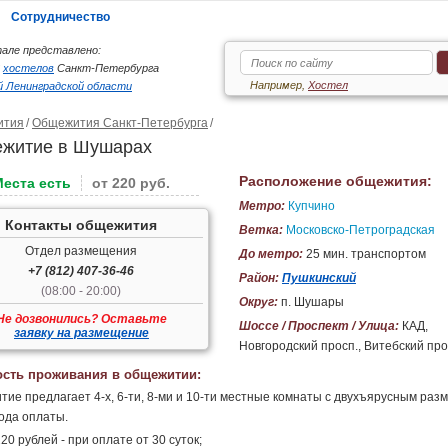
Сотрудничество
але представлено:
6
хостелов
Санкт-Петербурга
Например,
Хостел
 Ленинградской области
ития
Общежития Санкт-Петербурга
житие в Шушарах
Расположение общежития:
Места есть
от 220 руб.
Метро:
Купчино
Контакты общежития
Ветка:
Московско-Петроградская
Отдел размещения
До метро:
25 мин. транспортом
+7 (812) 407-36-46
Район:
Пушкинский
(08:00 - 20:00)
Округ:
п. Шушары
Не дозвонились? Оставьте
Шоссе / Проспект / Улица:
КАД,
заявку на размещение
Новгородский просп., Витебский про
сть проживания в общежитии:
ие предлагает 4-х, 6-ти, 8-ми и 10-ти местные комнаты с двухъярусным разм
ода оплаты.
20 рублей - при оплате от 30 суток;