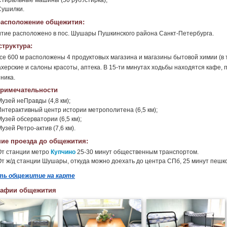
Стиральные машины (50 руб./стирка);
Сушилки.
асположение общежития:
ие расположено в пос. Шушары Пушкинского района Санкт-Петербурга.
труктура:
се 600 м расположены 4 продуктовых магазина и магазины бытовой химии (в 
херские и салоны красоты, аптека. В 15-ти минутах ходьбы находятся кафе, п
ника.
римечательности
Музей неПравды (4,8 км);
Интерактивный центр истории метрополитена (6,5 км);
узей обсерватории (6,5 км);
узей Ретро-актив (7,6 км).
ие проезда до общежития:
От станции метро
Купчино
25-30 минут общественным транспортом.
От ж/д станции Шушары, откуда можно доехать до центра СПб, 25 минут пеш
ть общежитие на карте
рафии общежития