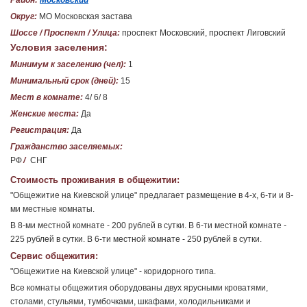
Район:
Московский
Округ:
МО Московская застава
Шоссе / Проспект / Улица:
проспект Московский, проспект Лиговский
Условия заселения:
Минимум к заселению (чел):
1
Минимальный срок (дней):
15
Мест в комнате:
4/ 6/ 8
Женские места:
Да
Регистрация:
Да
Гражданство заселяемых:
РФ
/
СНГ
Стоимость проживания в общежитии:
"Общежитие на Киевской улице" предлагает размещение в 4-х, 6-ти и 8-
ми местные комнаты.
В 8-ми местной комнате - 200 рублей в сутки. В 6-ти местной комнате -
225 рублей в сутки. В 6-ти местной комнате - 250 рублей в сутки.
Сервис общежития:
"Общежитие на Киевской улице" - коридорного типа.
Все комнаты общежития оборудованы двух ярусными кроватями,
столами, стульями, тумбочками, шкафами, холодильниками и