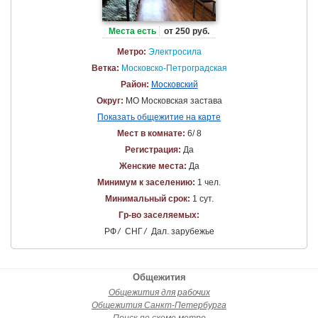
Места есть
от 250 руб.
Метро:
Электросила
Ветка:
Московско-Петроградская
Район:
Московский
Округ:
МО Московская застава
Показать общежитие на карте
Мест в комнате:
6/ 8
Регистрация:
Да
Женские места:
Да
Минимум к заселению:
1 чел.
Минимальный срок:
1 сут.
Гр-во заселяемых:
РФ
/
СНГ
/
Дал. зарубежье
Общежития
Общежития для рабочих
Общежития Санкт-Петербурга