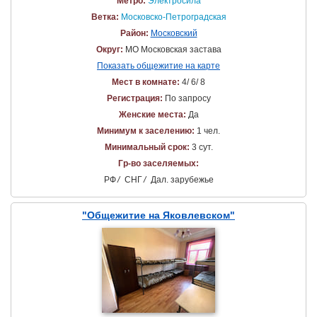
Метро:
Электросила
Ветка:
Московско-Петроградская
Район:
Московский
Округ:
МО Московская застава
Показать общежитие на карте
Мест в комнате:
4/ 6/ 8
Регистрация:
По запросу
Женские места:
Да
Минимум к заселению:
1 чел.
Минимальный срок:
3 сут.
Гр-во заселяемых:
РФ
/
СНГ
/
Дал. зарубежье
"Общежитие на Яковлевском"