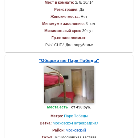
Мест в комнате:
2/ 8/ 10/ 14
Регистрация:
Да
Женские места:
Нет
Минимум к заселению:
3 чел.
Минимальный срок:
30 сут.
Гр-во заселяемых:
РФ
/
СНГ
/
Дал. зарубежье
"Общежитие Парк Победы"
Места есть
от 450 руб.
Метро:
Парк Победы
Ветка:
Московско-Петроградская
Район:
Московский
Округ:
МО Московская застава