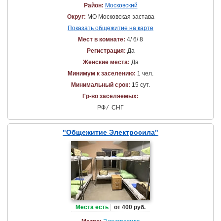
Район:
Московский
Округ:
МО Московская застава
Показать общежитие на карте
Мест в комнате:
4/ 6/ 8
Регистрация:
Да
Женские места:
Да
Минимум к заселению:
1 чел.
Минимальный срок:
15 сут.
Гр-во заселяемых:
РФ
/
СНГ
"Общежитие Электросила"
Места есть
от 400 руб.