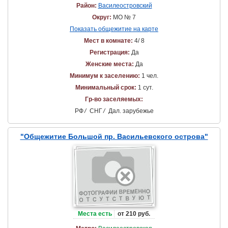
Район:
Василеостровский
Округ:
МО № 7
Показать общежитие на карте
Мест в комнате:
4/ 8
Регистрация:
Да
Женские места:
Да
Минимум к заселению:
1 чел.
Минимальный срок:
1 сут.
Гр-во заселяемых:
РФ
/
СНГ
/
Дал. зарубежье
"Общежитие Большой пр. Васильевского острова"
Места есть
от 210 руб.