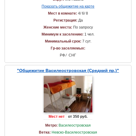
Показать общежитие на карте
Мест в комнате:
4/ 6/ 8
Регистрация:
Да
Женские места:
По запросу
Минимум к заселению:
1 чел.
Минимальный срок:
7 сут.
Гр-во заселяемых:
РФ
/
СНГ
"Общежитие Василеостровская (Средний пр.)"
Мест нет
от 350 руб.
Метро:
Василеостровская
Ветка:
Невско-Василеостровская