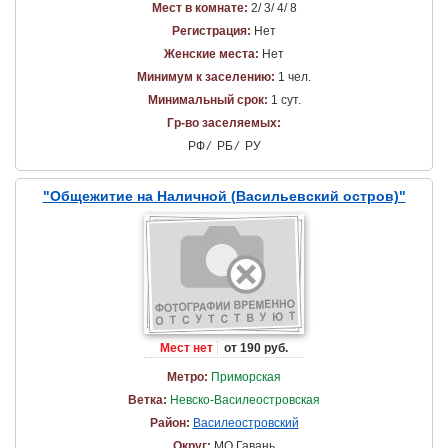
Мест в комнате:
2/ 3/ 4/ 8
Регистрация:
Нет
Женские места:
Нет
Минимум к заселению:
1 чел.
Минимальный срок:
1 сут.
Гр-во заселяемых:
РФ
/
РБ
/
РУ
"Общежитие на Наличной (Васильевский остров)"
Мест нет
от 190 руб.
Метро:
Приморская
Ветка:
Невско-Василеостровская
Район:
Василеостровский
Округ:
МО Гавань