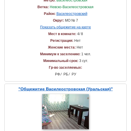
Метро:
Василеостровская
Ветка:
Невско-Василеостровская
Район:
Василеостровский
Округ:
МО № 7
Показать общежитие на карте
Мест в комнате:
4/ 8
Регистрация:
Нет
Женские места:
Нет
Минимум к заселению:
1 чел.
Минимальный срок:
3 сут.
Гр-во заселяемых:
РФ
/
РБ
/
РУ
"Общежитие Василеостровская (Уральская)"