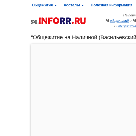
Общежития
Хостелы
Полезная информация
На порт
76
общежитий
и 7
23
общежитий
"Общежитие на Наличной (Васильевский 