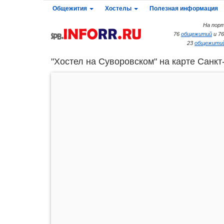
Общежития
Хостелы
Полезная информация
На порт
76
общежитий
и 7
23
общежитий
"Хостел на Суворовском" на карте Санкт