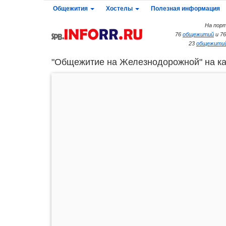
Общежития
Хостелы
Полезная информация
На порт
76
общежитий
и 7
23
общежитий
"Общежитие на Железнодорожной" на ка