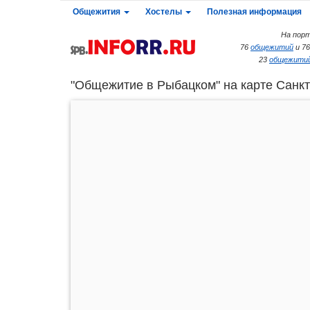
Общежития
Хостелы
Полезная информация
На порт
76
общежитий
и 7
23
общежитий
"Общежитие в Рыбацком" на карте Санкт