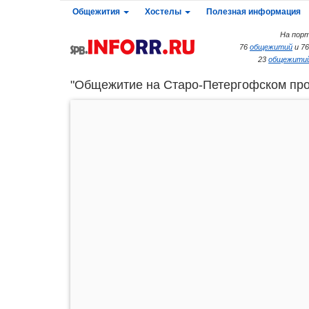
Общежития
Хостелы
Полезная информация
На порт
76
общежитий
и 7
23
общежитий
"Общежитие на Старо-Петергофском прос